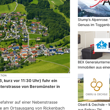
Stump’s Alpenrose:
Genuss im Toggenb
BEX Generalunterne
Immobilien aus eine
KTION
6, kurz vor 11:30 Uhr) fuhr ein
sterstrasse von Beromünster in
kefahrer auf einer Nebenstrasse
Oberli & Oechsle – 
te am Ortsausgang von Rickenbach
aus Eglisau ZH