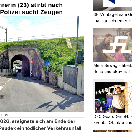
erin (23) stirbt nach
Polizei sucht Zeugen
SF MontageTeam G
massgeschneidert
Mehr Beweglichkeit:
Reha und aktives T
KTION
DFC Guard GmbH: Sic
026, ereignete sich am Ende der
Events, Objekte u
Paudex ein tödlicher Verkehrsunfall