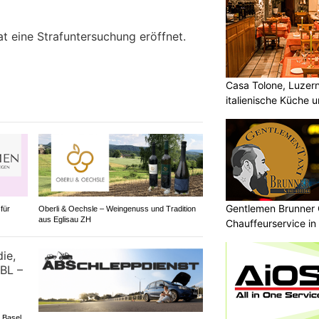
t eine Strafuntersuchung eröffnet.
Casa Tolone, Luzern
italienische Küche 
Gentlemen Brunner 
für
Oberli & Oechsle – Weingenuss und Tradition
aus Eglisau ZH
Chauffeurservice in
 Basel,