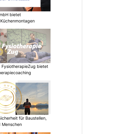
mbH bietet
e Küchenmontagen
 FysiotherapieZug bietet
herapiecoaching
herheit für Baustellen,
nd Menschen