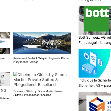
Bott Schweiz AG lie
Fahrzeugeinrichtun
ussen
Restaurant Seeblick Wägital: Regionale Küche
in idyllischer Seelage
Individuelle Sicher
Sicherheit AG – pas
Bedürfnisse
Diheim im Glück by Simon Martin: Private
Spitex & Pflegedienst Baselland
fiziente