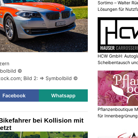
Sortimo – Walter Rü
Lösungen für Nutzf
HCW GmbH: Autogla
Scheibentausch und
zern
mbolbild ©
ock.com; Bild 2: => Symbolbild ©
Facebook
Whatsapp
Pflanzenboutique M
für Innenbegrünung 
ikefahrer bei Kollision mit
etzt