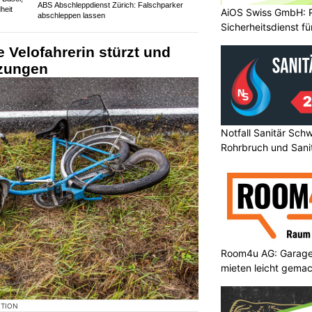
ABS Abschleppdienst Zürich: Falschparker
heit
AiOS Swiss GmbH: P
abschleppen lassen
Sicherheitsdienst f
e Velofahrerin stürzt und
tzungen
Notfall Sanitär Schw
Rohrbruch und Sanit
Room4u AG: Garage
mieten leicht gema
KTION