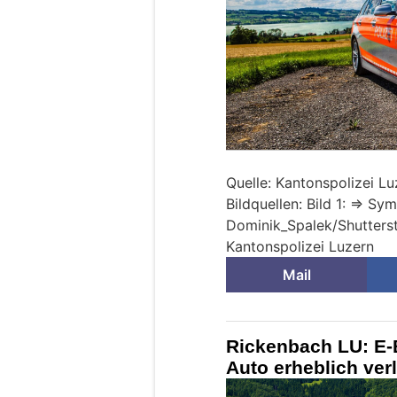
Quelle: Kantonspolizei Lu
Bildquellen: Bild 1: => Sy
Dominik_Spalek/Shutterst
Kantonspolizei Luzern
Mail
Rickenbach LU: E-B
Auto erheblich verl