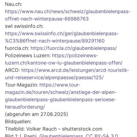
Nau.ch:
https://www.nau.ch/news/schweiz/glaubenbielenpass-
offnet-nach-winterpause-66986763
swI swissinfo.ch:
https://www.swissinfo.ch/ger/glaubenbielenpass-
%C3%B6ffnet-nach-winterpause/89291160
fuorcla.ch:
https://fuorcla.ch/glaubenbielenpass/
Polizeinews Luzern:
https://polizeinews-
luzern.ch/kantone-ow-lu-glaubenbielenpass-offen/
ARCD:
https://www.arcd.de/leistungen/arcd-touristik-
und-reiseservice/alpenpaesse/paesse/125/
Tour-Magazin:
https://www.tour-
magazin.de/touren/schweiz/anstiege-der-alpen-
glaubenbielenpass-glaubenbielenpass-serioese-
herausforderung/
(abgerufen am 27.08.2025)
Bildquellen:
Titelbild: Volker Rauch – shutterstock.com
Bild 1: I,
Paebi
,
Glaubenbielenpass
,
CC BY-SA 3.0