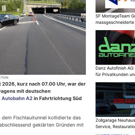
SF MontageTeam G
massgeschneidert
Danz Autofinish AG
für Privatkunden u
KTION
 2026, kurz nach 07.00 Uhr, war der
wagens mit deutschen
r Autobahn A2
in Fahrtrichtung Süd
 dem Fischlauitunnel kollidierte das
Zollgarage Neuhau
abschliessend geklärten Gründen mit
Service, Restaurati
USA