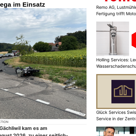
Rega im Einsatz
Remo AG, Lustmühle
Fertigung trifft Moto
Holling Services: L
Wasserschadenschu
Glück Services Swis
Service in der Zent
KTION
 Gächliwil kam es am
ust 2026, zu einer seitlich-