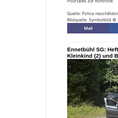
Pourtalès zur Kontrolle.
Quelle: Police neuchâtelo
Bildquelle: Symbolbild © 
Mail
Ennetbühl SG: Hefti
Kleinkind (2) und B