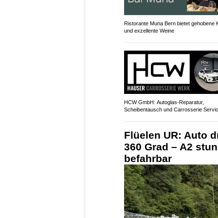
Ristorante Muna Bern bietet gehobene
und exzellente Weine
HCW GmbH: Autoglas‑Reparatur,
Scheibentausch und Carrosserie Servi
Flüelen UR: Auto d
360 Grad – A2 stu
befahrbar