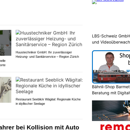
LBS-Schweiz GmbH b
und Videoüberwac
Huustechniker GmbH: Ihr zuverlässiger
Heizung- und Sanitärservice – Region Zürich
elle
orte
Bähnli-Shop Barmett
Beratung mit Digita
Restaurant Seeblick Wägital: Regionale Küche
in idyllischer Seelage
ahrer bei Kollision mit Auto