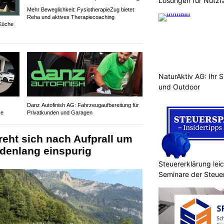
Lösungen für Nutzf
Mehr Beweglichkeit: FysiotherapieZug bietet
Reha und aktives Therapiecoaching
 Küche
NaturAktiv AG: Ihr S
und Outdoor
Danz Autofinish AG: Fahrzeugaufbereitung für
ce
Privatkunden und Garagen
reht sich nach Aufprall um
ndenlang einspurig
Steuererklärung lei
Seminare der Steu