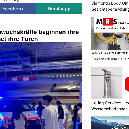
Diamonds Body GmbH
Facebook
Whatsapp
Gesichtsbehandlung
hwuchskräfte beginnen ihre
net ihre Türen
MRS Elektro GmbH: 
Elektroarbeiten für
Holling Services: L
Wasserschadenschu