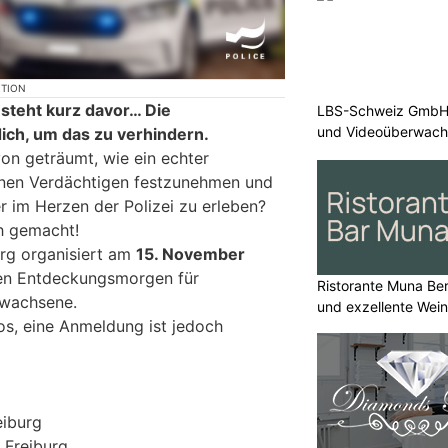
KTION
n steht kurz davor… Die
LBS-Schweiz GmbH b
und Videoüberwac
ich, um das zu verhindern.
n geträumt, wie ein echter
einen Verdächtigen festzunehmen und
 im Herzen der Polizei zu erleben?
ch gemacht!
urg organisiert am
15. November
hen Entdeckungsmorgen für
Ristorante Muna Be
rwachsene.
und exzellente Wei
os, eine Anmeldung ist jedoch
eiburg
i Freiburg