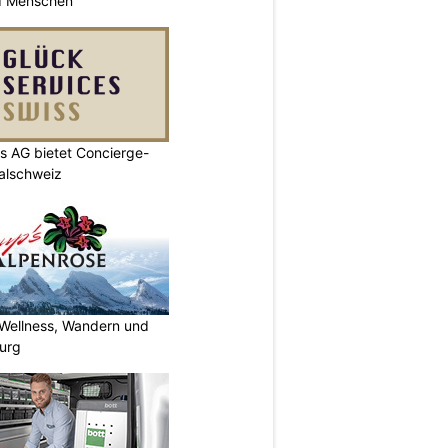
nd Menschen
s AG bietet Concierge-
ralschweiz
 Wellness, Wandern und
urg