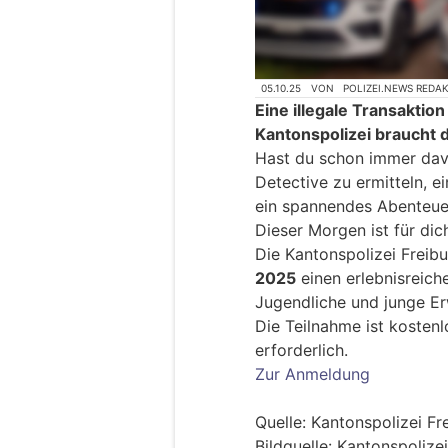
05.10.25
VON
POLIZEI.NEWS REDA
Eine illegale Transaktio
Kantonspolizei braucht d
Hast du schon immer davo
Detective zu ermitteln, 
ein spannendes Abenteuer
Dieser Morgen ist für di
Die Kantonspolizei Freib
2025
einen erlebnisreic
Jugendliche und junge E
Die Teilnahme ist kostenl
erforderlich.
Zur Anmeldung
Quelle: Kantonspolizei Fr
Bildquelle: Kantonspolize