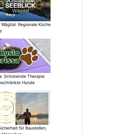
 Wägital: Regionale Küche
e
a: Schonende Therapie
eschränkte Hunde
herheit für Baustellen,