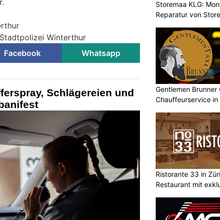
r.
Storemaa KLG: Mont
Reparatur von Stor
erthur
Stadtpolizei Winterthur
Facebook
Whatsapp
Gentlemen Brunner 
fferspray, Schlägereien und
Chauffeurservice in
anifest
Ristorante 33 in Zü
Restaurant mit exkl