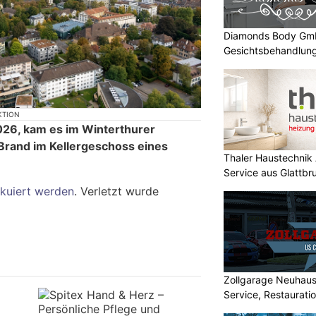
Diamonds Body GmbH
Gesichtsbehandlung
KTION
026, kam es im Winterthurer
 Brand im Kellergeschoss eines
Thaler Haustechnik
Service aus Glattb
kuiert werden
. Verletzt wurde
Zollgarage Neuhau
Service, Restaurati
USA