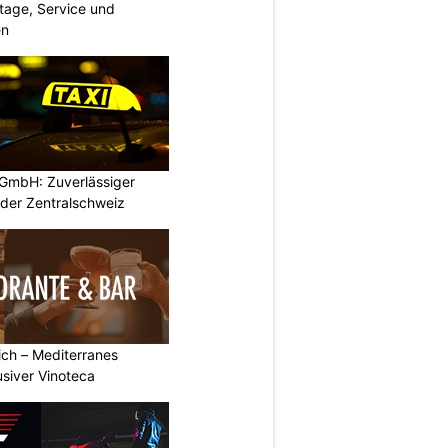
age, Service und
en
GmbH: Zuverlässiger
 der Zentralschweiz
rich – Mediterranes
usiver Vinoteca