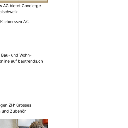
s AG bietet Concierge-
ralschweiz
 Bau- und Wohn-
 online auf bautrends.ch
ngen ZH: Grosses
n und Zubehör