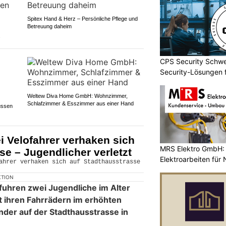
Spitex Hand & Herz – Persönliche Pflege und
Betreuung daheim
s
CPS Security Schwe
Security-Lösungen f
Weltew Diva Home GmbH: Wohnzimmer,
Schlafzimmer & Esszimmer aus einer Hand
ussen
i Velofahrer verhaken sich
MRS Elektro GmbH: 
se – Jugendlicher verletzt
Elektroarbeiten für
KTION
fuhren zwei Jugendliche im Alter
t ihren Fahrrädern im erhöhten
der auf der Stadthausstrasse in