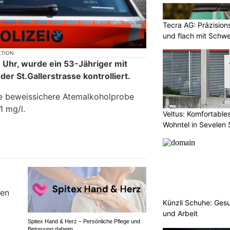
Tecra AG: Präzision
und flach mit Schwe
KTION
 Uhr, wurde ein 53-Jähriger mit
er St.Gallerstrasse kontrolliert.
te beweissichere Atemalkoholprobe
1 mg/l.
Veltus: Komfortabl
Wohntel in Sevelen
Künzli Schuhe: Gesu
und Arbeit
Spitex Hand & Herz – Persönliche Pflege und
s
Betreuung daheim