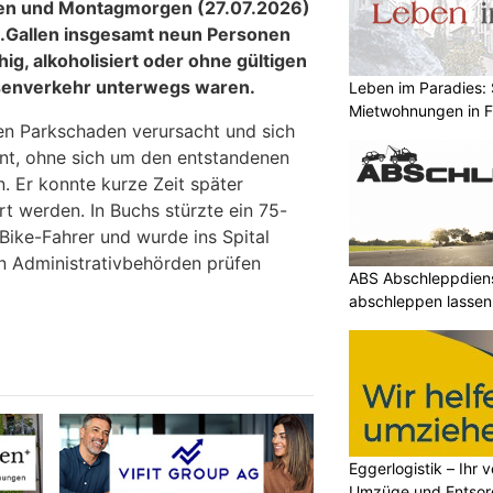
n und Montagmorgen (27.07.2026)
St.Gallen insgesamt neun Personen
hig, alkoholisiert oder ohne gültigen
senverkehr unterwegs waren.
Leben im Paradies: 
Mietwohnungen in 
en Parkschaden verursacht und sich
ernt, ohne sich um den entstandenen
 Er konnte kurze Zeit später
rt werden. In Buchs stürzte ein 75-
E-Bike-Fahrer und wurde ins Spital
n Administrativbehörden prüfen
ABS Abschleppdiens
abschleppen lassen
Eggerlogistik – Ihr v
Umzüge und Entsor