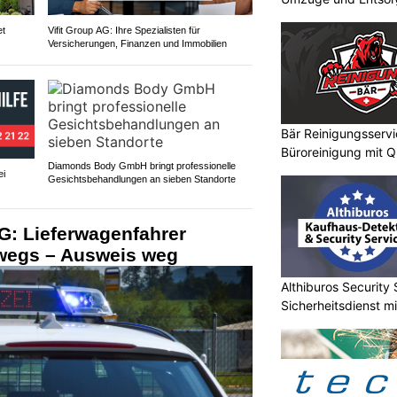
et
Vifit Group AG: Ihre Spezialisten für
Versicherungen, Finanzen und Immobilien
Bär Reinigungsservi
Büroreinigung mit Q
Diamonds Body GmbH bringt professionelle
ei
Gesichtsbehandlungen an sieben Standorte
G: Lieferwagenfahrer
rwegs – Ausweis weg
Althiburos Security 
Sicherheitsdienst m