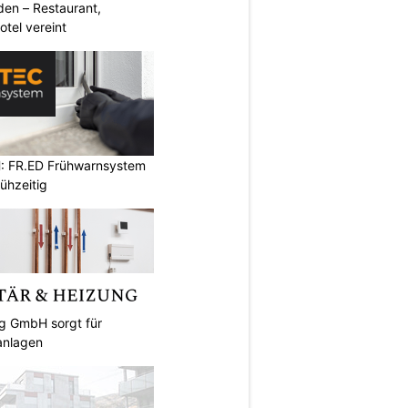
den – Restaurant,
otel vereint
: FR.ED Frühwarnsystem
ühzeitig
ng GmbH sorgt für
anlagen