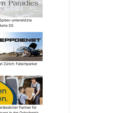
Spitex-unterstützte
Flums SG
t Zürich: Falschparker
erlässlicher Partner für
gung in der Ostschweiz