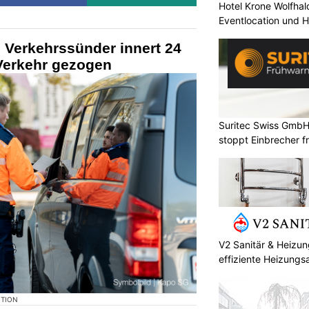
Hotel Krone Wolfhal
Eventlocation und H
 Verkehrssünder innert 24
Verkehr gezogen
Suritec Swiss GmbH
stoppt Einbrecher fr
V2 Sanitär & Heizu
effiziente Heizungs
KTION