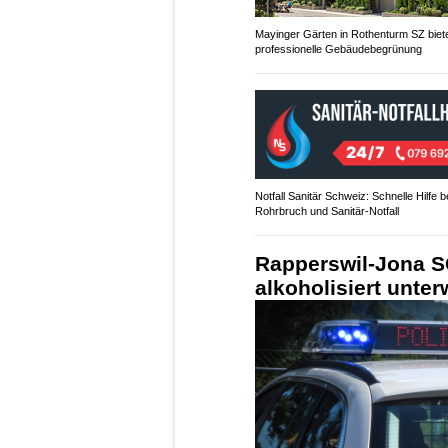
Mayinger Gärten in Rothenturm SZ biet
professionelle Gebäudebegrünung
Notfall Sanitär Schweiz: Schnelle Hilfe b
Rohrbruch und Sanitär-Notfall
Rapperswil-Jona S
alkoholisiert unte