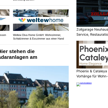
Zollgarage Neuhau
Service, Restaurati
ussen
Weltew Diva Home GmbH: Wohnzimmer,
Schlafzimmer & Esszimmer aus einer Hand
USA
Hier stehen die
adaranlagen am
Phoenix & Cataleya
Vorhänge für Wohn-