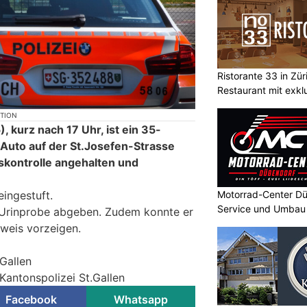
Ristorante 33 in Zü
Restaurant mit exkl
KTION
 kurz nach 17 Uhr, ist ein 35-
 Auto auf der St.Josefen-Strasse
rskontrolle angehalten und
Motorrad-Center Dü
eingestuft.
Service und Umbau 
d Urinprobe abgeben. Zudem konnte er
sweis vorzeigen.
.Gallen
Kantonspolizei St.Gallen
Facebook
Whatsapp