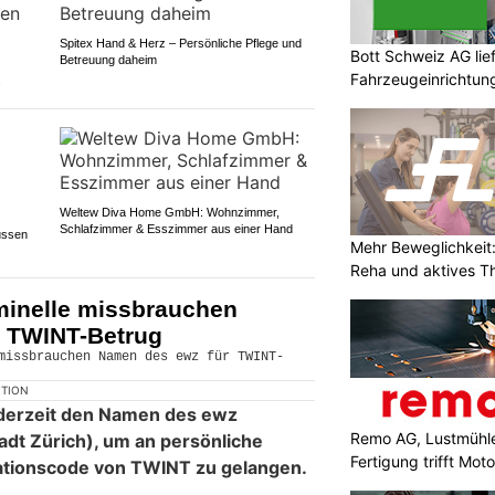
Spitex Hand & Herz – Persönliche Pflege und
Bott Schweiz AG lie
Betreuung daheim
Fahrzeugeinrichtun
s
Weltew Diva Home GmbH: Wohnzimmer,
Schlafzimmer & Esszimmer aus einer Hand
ussen
Mehr Beweglichkeit:
Reha und aktives T
minelle missbrauchen
 TWINT-Betrug
KTION
 derzeit den Namen des ewz
Remo AG, Lustmühle
tadt Zürich), um an persönliche
Fertigung trifft Moto
kationscode von TWINT zu gelangen.