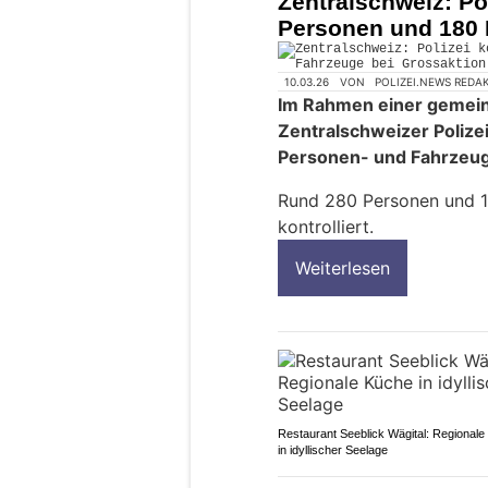
Zentralschweiz: Pol
Personen und 180 
10.03.26
VON
POLIZEI.NEWS REDA
Im Rahmen einer gemein
Zentralschweizer Poliz
Personen- und Fahrzeug
Rund 280 Personen und 
kontrolliert.
Weiterlesen
Restaurant Seeblick Wägital: Regional
in idyllischer Seelage