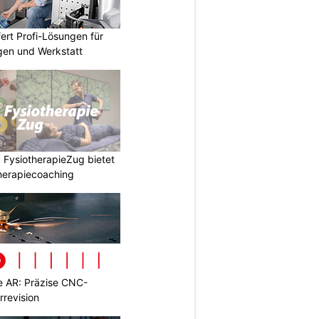
fert Profi-Lösungen für
gen und Werkstatt
 FysiotherapieZug bietet
herapiecoaching
 AR: Präzise CNC-
rrevision