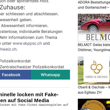
ch oder splitterndes Holz.
ADORA Bestattunge
 Zuhause:
und Gontenschwil – 
er schliessen und abschliessen.
bwesenheit geben.
 Abwesenheit informieren.
ostenlose, individuelle Beratungen
Mehr Informationen zum Thema
e unter
www.skppsc.ch
und
BELMOT Swiss biete
hweiz.ch
.
Oldtimer, Youngtim
 Polizeikonkordat
 Zentralschweizer Polizeikonkordat
Facebook
Whatsapp
Oberli & Oechsle – 
aus Eglisau ZH
inelle locken mit Fake-
en auf Social Media