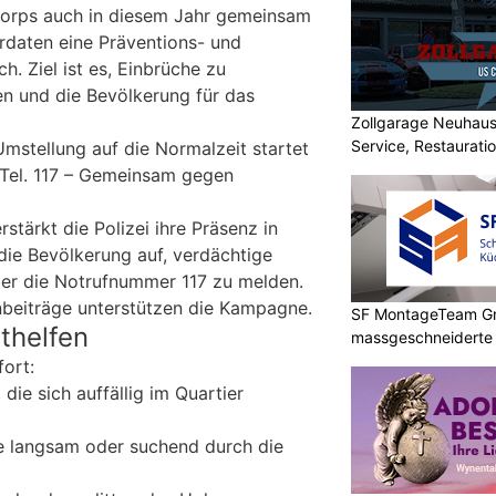
korps auch in diesem Jahr gemeinsam
rdaten eine Präventions- und
 Ziel ist es, Einbrüche zu
en und die Bevölkerung für das
Zollgarage Neuhau
Service, Restaurati
mstellung auf die Normalzeit startet
USA
 Tel. 117 – Gemeinsam gegen
stärkt die Polizei ihre Präsenz in
die Bevölkerung auf, verdächtige
er die Notrufnummer 117 zu melden.
nbeiträge unterstützen die Kampagne.
SF MontageTeam G
thelfen
massgeschneidert
fort:
ie sich auffällig im Quartier
e langsam oder suchend durch die