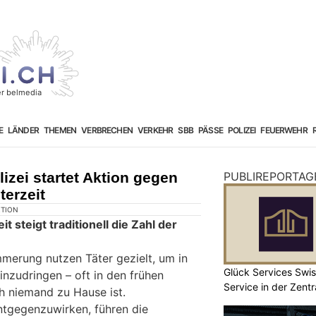
E
LÄNDER
THEMEN
VERBRECHEN
VERKEHR
SBB
PÄSSE
POLIZEI
FEUERWEHR
izei startet Aktion gegen
PUBLIREPORTAG
terzeit
KTION
t steigt traditionell die Zahl der
merung nutzen Täter gezielt, um in
Glück Services Swis
zudringen – oft in den frühen
Service in der Zent
 niemand zu Hause ist.
ntgegenzuwirken, führen die