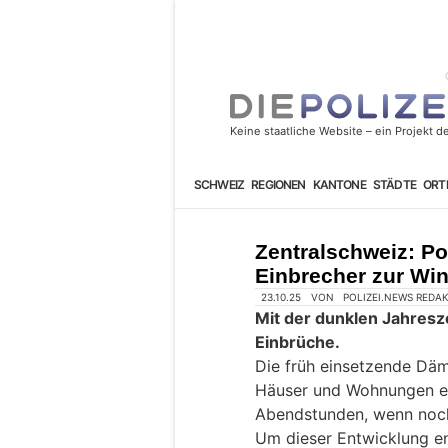
SCHWEIZ
REGIONEN
KANTONE
STÄDTE
ORT
Zentralschweiz: Pol
Einbrecher zur Win
23.10.25
VON
POLIZEI.NEWS REDA
Mit der dunklen Jahreszei
Einbrüche.
Die früh einsetzende Däm
Häuser und Wohnungen ein
Abendstunden, wenn noch
Um dieser Entwicklung e