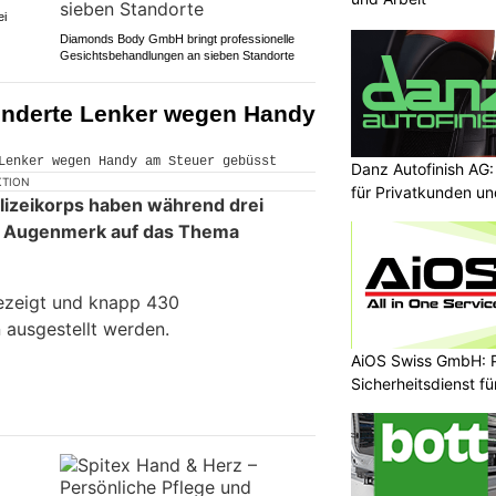
ei
Diamonds Body GmbH bringt professionelle
Gesichtsbehandlungen an sieben Standorte
underte Lenker wegen Handy
Danz Autofinish AG
KTION
für Privatkunden u
lizeikorps haben während drei
 Augenmerk auf das Thema
ezeigt und knapp 430
ausgestellt werden.
AiOS Swiss GmbH: P
Sicherheitsdienst f