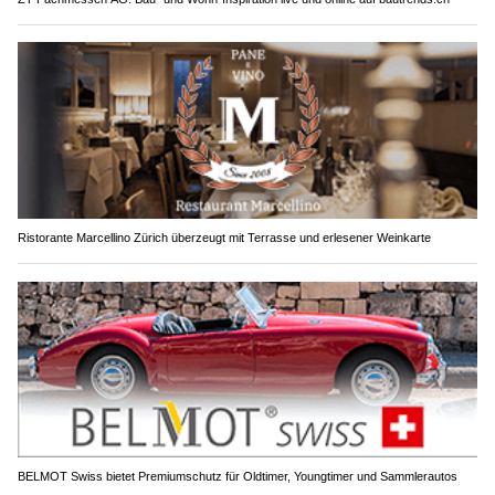
Ristorante Marcellino Zürich überzeugt mit Terrasse und erlesener Weinkarte
BELMOT Swiss bietet Premiumschutz für Oldtimer, Youngtimer und Sammlerautos