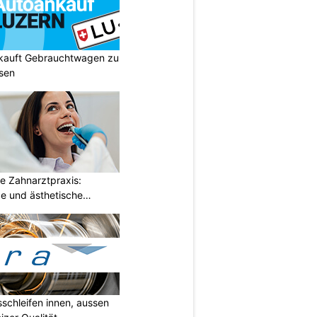
 kauft Gebrauchtwagen zu
isen
e Zahnarztpraxis:
e und ästhetische
sschleifen innen, aussen