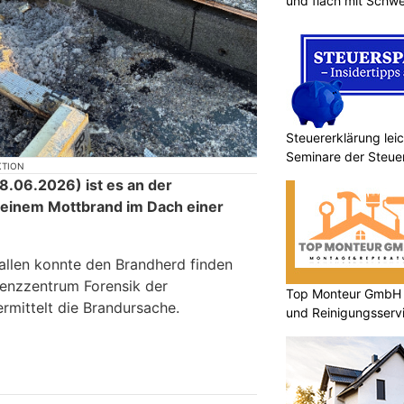
und flach mit Schwe
Steuererklärung lei
Seminare der Steu
KTION
.06.2026) ist es an der
 einem Mottbrand im Dach einer
allen konnte den Brandherd finden
enzzentrum Forensik der
Top Monteur GmbH G
ermittelt die Brandursache.
und Reinigungsserv