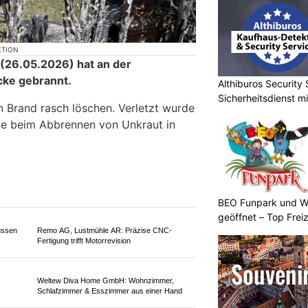
KTION
(26.05.2026) hat an der
cke gebrannt.
Althiburos Security 
Sicherheitsdienst m
 Brand rasch löschen. Verletzt wurde
te beim Abbrennen von Unkraut in
BEO Funpark und W
geöffnet – Top Frei
ussen
Remo AG, Lustmühle AR: Präzise CNC-
Fertigung trifft Motorrevision
Weltew Diva Home GmbH: Wohnzimmer,
Schlafzimmer & Esszimmer aus einer Hand