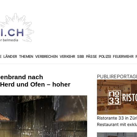
E
LÄNDER
THEMEN
VERBRECHEN
VERKEHR
SBB
PÄSSE
POLIZEI
FEUERWEHR
henbrand nach
PUBLIREPORTAG
Herd und Ofen – hoher
Ristorante 33 in Zü
Restaurant mit exkl