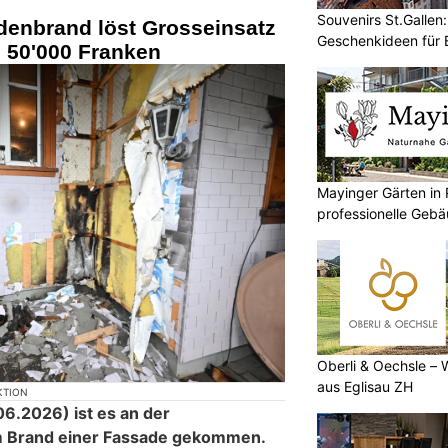
Souvenirs St.Galle
enbrand löst Grosseinsatz
Geschenkideen für 
 50'000 Franken
Einheimische
Mayinger Gärten in 
professionelle Ge
Oberli & Oechsle – 
aus Eglisau ZH
KTION
6.2026) ist es an der
em Brand einer Fassade gekommen.