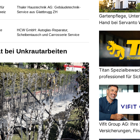
 für
Thaler Haustechnik AG: Gebäudetechnik-
weiz
Service aus Glattbrugg ZH
Gartenpflege, Unter
Hand bei Servanto 
te
HCW GmbH: Autoglas‑Reparatur,
Scheibentausch und Carrosserie Service
t bei Unkrautarbeiten
Titan Spezialbewa
professionell für Si
Vifit Group AG: Ihre 
Versicherungen, Fi