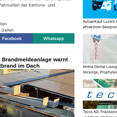
Patrouillen der Kantons- und
Autoankauf Luzern
llen
attraktiven Bestpre
t.Gallen
Facebook
Whatsapp
G: Brandmeldeanlage warnt
ttbrand im Dach
Amina Dental Loung
Vorsorge, Prophylax
Lösungen
Tecra AG: Präzision