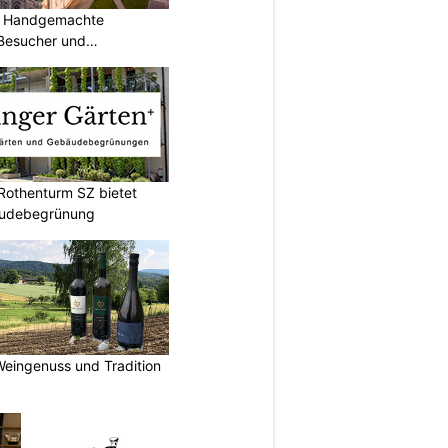
n: Handgemachte
Besucher und
Rothenturm SZ bietet
bäudebegrünung
Weingenuss und Tradition