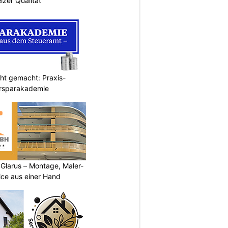
izer Qualität
cht gemacht: Praxis-
ersparakademie
larus – Montage, Maler-
ice aus einer Hand