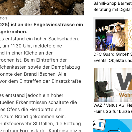
Bähnli-Shop Barmett
Beratung mit Digita
KTION
25) ist an der Engelwiesstrasse ein
usgebrochen.
es entstand ein hoher Sachschaden.
 um 11.30 Uhr, meldete eine
nd in einer Küche an der
DFC Guard GmbH: Sic
ochen ist. Beim Eintreffen der
Events, Objekte u
 Küchenkasten sowie der Dampfabzug
konnte den Brand löschen. Alle
or dem Eintreffen der Einsatzkräfte
es entstand jedoch ein hoher
ellen Erkenntnissen schaltete die
WAZ / Veltus AG: Fl
es Ofens die Herdplatte ein.
Flums SG für kurze 
es zum Brand gekommen sein.
rufsfeuerwehr St.Gallen, die Rettung
zentrum Forensik der Kantonspolizei