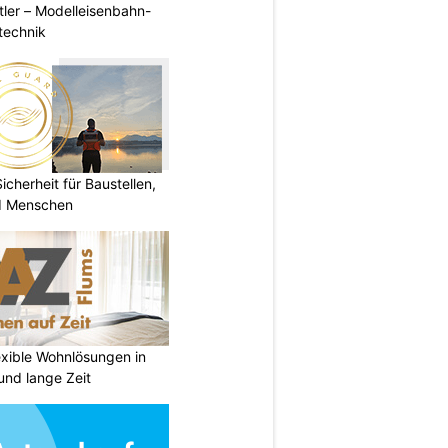
ler – Modelleisenbahn-
ltechnik
herheit für Baustellen,
nd Menschen
exible Wohnlösungen in
und lange Zeit