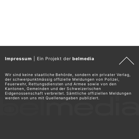
Sortimo – Walter Rüegg AG: Individuelle Lösungen für Nutzfahrzeuge
Vifit Group AG: Ihre Spezialisten für Versicherungen, Finanzen und Immobilien
Pflanzenboutique Monika Herzog – Experten für Innenbegrünung und Floristik
CPS Security Schweiz GmbH: Diskrete Security-Lösungen für höchste Sicherheit
Nesslau SG: Zug erfasst Anhänger auf
Bahnübergang – Strecke stundenlang gesperrt
06.08.26
VON
POLIZEI.NEWS REDAKTION
Am Donnerstagmorgen (06.08.2026) ist ein
landwirtschaftliches Fahrzeug auf einem Bahnübergang von
einem Zug erfasst worden.
Verletzt wurde niemand. Es entstand Sachschaden von rund
75'000 Franken. Die Zugstrecke blieb mehrere Stunden