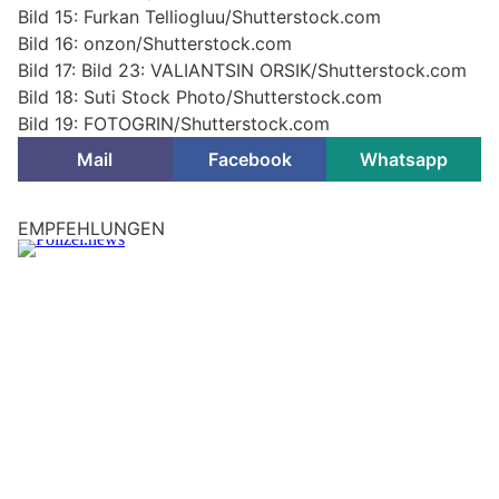
Bild 15: Furkan Telliogluu/Shutterstock.com
Bild 16: onzon/Shutterstock.com
Bild 17: Bild 23: VALIANTSIN ORSIK/Shutterstock.com
Bild 18: Suti Stock Photo/Shutterstock.com
Bild 19: FOTOGRIN/Shutterstock.com
Mail
Facebook
Whatsapp
Altbüron LU: 16-jähriger Rollerfahrer nach
Kollision mit Lieferwagen im Spital
06.08.26
VON
POLIZEI.NEWS REDAKTION
Ein Rollerfahrer ist am Mittwochnachmittag in Altbüron von
einer Quartierstrasse in die Blattenstrasse eingebogen und
dabei mit einem Lieferwagen kollidiert.
Der 16-jährige Rollerfahrer wurde verletzt und durch den
Rettungsdienst ins Spital gefahren.
Weiterlesen