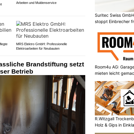
Arbeiten und Muldenservice
et
Suritec Swiss GmbH
stoppt Einbrecher fr
legte
MRS Elektro GmbH: Professionelle
Elektroarbeiten für Neubauten
ssliche Brandstiftung setzt
Room4u AG: Garage
ser Betrieb
mieten leicht gema
R.Witzgall Trockenb
Holz & Gips in Einkl