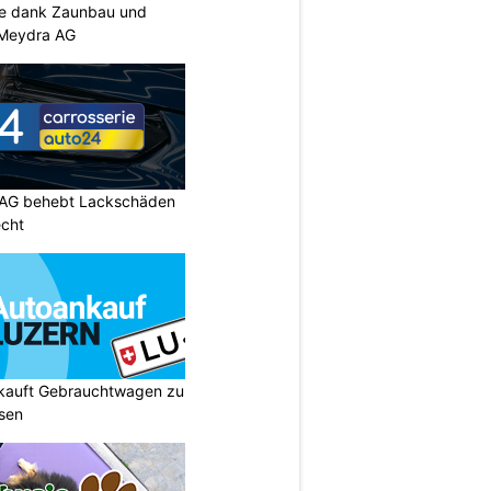
ke dank Zaunbau und
n Meydra AG
 AG behebt Lackschäden
echt
 kauft Gebrauchtwagen zu
isen