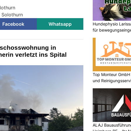
lothurn
i Solothurn
Facebook
Whatsapp
Hundephysio Lariss
für bewegungseing
eschosswohnung in
in verletzt ins Spital
Top Monteur GmbH G
und Reinigungsserv
ALAJ Bauausführung