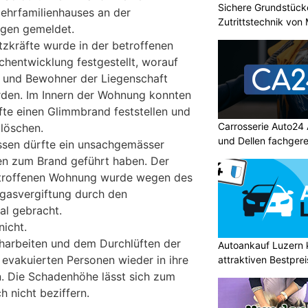
Sichere Grundstüc
ehrfamilienhauses an der
Zutrittstechnik vo
ngen gemeldet.
tzkräfte wurde in der betroffenen
hentwicklung festgestellt, worauf
 und Bewohner der Liegenschaft
rden. Im Innern der Wohnung konnten
fte einen Glimmbrand feststellen und
Carrosserie Auto24
 löschen.
und Dellen fachger
ssen dürfte ein unsachgemässer
n zum Brand geführt haben. Der
etroffenen Wohnung wurde wegen des
hgasvergiftung durch den
tal gebracht.
nicht.
harbeiten und dem Durchlüften der
Autoankauf Luzern
 evakuierten Personen wieder in ihre
attraktiven Bestpre
 Die Schadenhöhe lässt sich zum
h nicht beziffern.