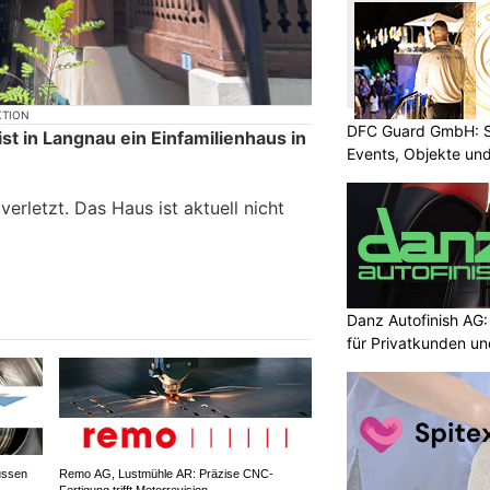
KTION
DFC Guard GmbH: Sic
t in Langnau ein Einfamilienhaus in
Events, Objekte u
erletzt. Das Haus ist aktuell nicht
Danz Autofinish AG
für Privatkunden u
ussen
Remo AG, Lustmühle AR: Präzise CNC-
Fertigung trifft Motorrevision