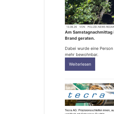
13.06.26
VON
POLIZEI.NEWS REDA
Am Samstagnachmittag is
Brand geraten.
Dabei wurde eine Person v
mehr bewohnbar.
Weiterlesen
Tecra AG: Präzisionsschleifen innen, a
und flach mit Schweizer Qualität