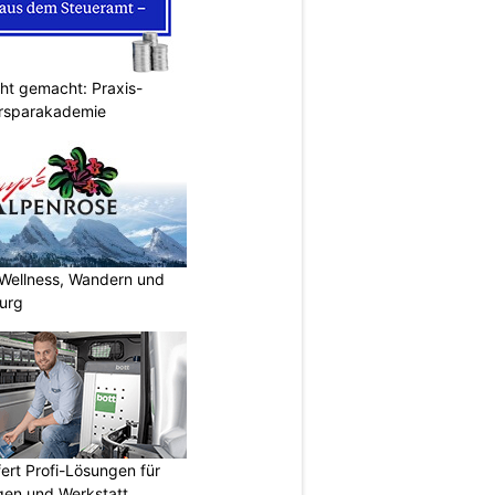
cht gemacht: Praxis-
ersparakademie
 Wellness, Wandern und
urg
fert Profi-Lösungen für
gen und Werkstatt