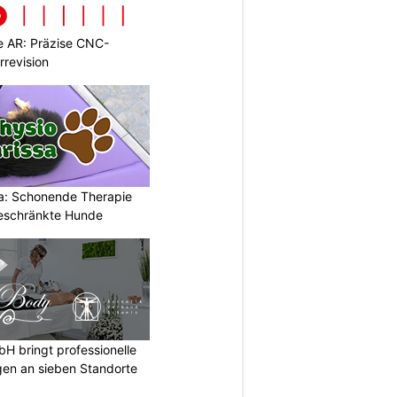
 AR: Präzise CNC-
rrevision
a: Schonende Therapie
eschränkte Hunde
 bringt professionelle
en an sieben Standorte