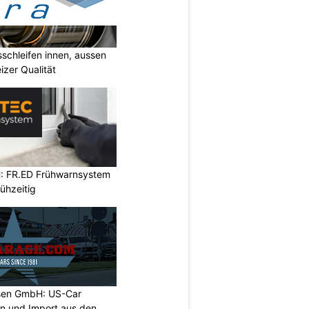
sschleifen innen, aussen
izer Qualität
: FR.ED Frühwarnsystem
ühzeitig
sen GmbH: US-Car
on und Import aus den