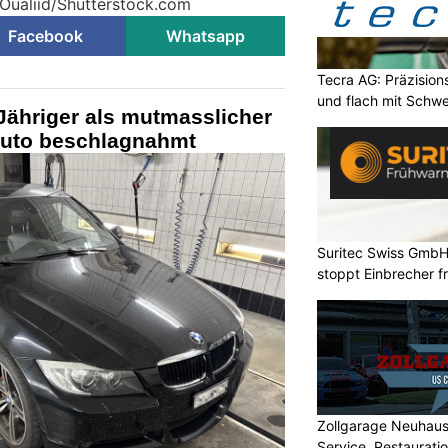
 Oualiid/Shutterstock.com
Facebook
Whatsapp
Tecra AG: Präzision
und flach mit Schwe
Jähriger als mutmasslicher
Auto beschlagnahmt
Suritec Swiss GmbH
stoppt Einbrecher fr
Zollgarage Neuhau
Service, Restaurati