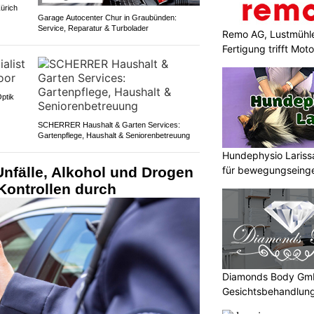
ürich
Garage Autocenter Chur in Graubünden:
Service, Reparatur & Turbolader
Remo AG, Lustmühle
Fertigung trifft Moto
Optik
SCHERRER Haushalt & Garten Services:
Gartenpflege, Haushalt & Seniorenbetreuung
Hundephysio Lariss
für bewegungseing
Unfälle, Alkohol und Drogen
i Kontrollen durch
Diamonds Body GmbH
Gesichtsbehandlung