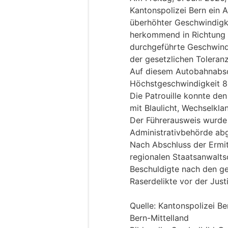
Kantonspolizei Bern ein A
überhöhter Geschwindigke
herkommend in Richtung
durchgeführte Geschwind
der gesetzlichen Toleran
Auf diesem Autobahnabsch
Höchstgeschwindigkeit 8
Die Patrouille konnte den
mit Blaulicht, Wechselkl
Der Führerausweis wurde
Administrativbehörde a
Nach Abschluss der Ermit
regionalen Staatsanwaltsc
Beschuldigte nach den g
Raserdelikte vor der Jus
Quelle: Kantonspolizei Be
Bern-Mittelland