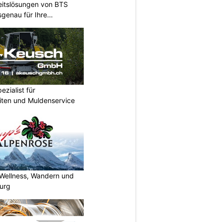
heitslösungen von BTS
sgenau für Ihre
zialist für
iten und Muldenservice
 Wellness, Wandern und
urg