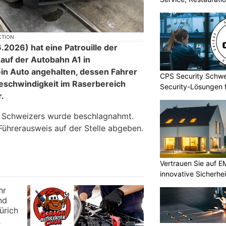
USA
KTION
026) hat eine Patrouille der
 auf der Autobahn A1 in
ein Auto angehalten, dessen Fahrer
CPS Security Schwe
eschwindigkeit im Raserbereich
Security-Lösungen f
.
n Schweizers wurde beschlagnahmt.
ührerausweis auf der Stelle abgeben.
Vertrauen Sie auf E
innovative Sicherhe
r