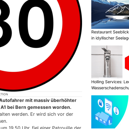
Restaurant Seeblick
in idyllischer Seelag
Holling Services: L
Wasserschadenschu
KTION
 Autofahrer mit massiv überhöhter
r A1 bei Bern gemessen worden.
lten werden. Er wird sich vor der
sen.
um 19.50 Uhr, fiel einer Patrouille der