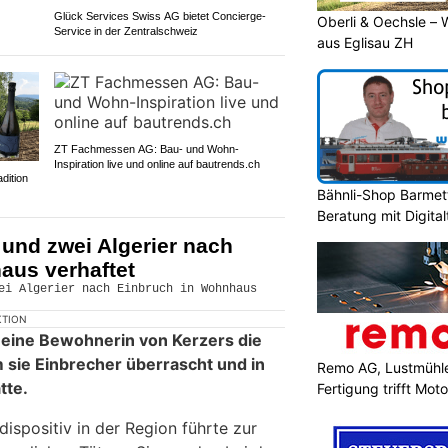
Glück Services Swiss AG bietet Concierge-
Oberli & Oechsle – 
Service in der Zentralschweiz
aus Eglisau ZH
ZT Fachmessen AG: Bau- und Wohn-
Inspiration live und online auf bautrends.ch
dition
Bähnli-Shop Barmett
Beratung mit Digita
 und zwei Algerier nach
aus verhaftet
KTION
 eine Bewohnerin von Kerzers die
 sie Einbrecher überrascht und in
Remo AG, Lustmühle
tte.
Fertigung trifft Moto
ispositiv in der Region führte zur