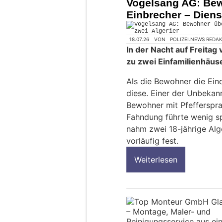
Vogelsang AG: Bew
Einbrecher – Dienst
18.07.26
VON
POLIZEI.NEWS REDA
In der Nacht auf Freitag
zu zwei Einfamilienhäus
Als die Bewohner die Ein
diese. Einer der Unbekan
Bewohner mit Pfefferspra
Fahndung führte wenig sp
nahm zwei 18-jährige Alg
vorläufig fest.
Weiterlesen