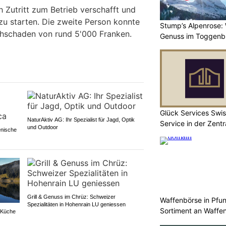
 Zutritt zum Betrieb verschafft und
zu starten. Die zweite Person konnte
Stump’s Alpenrose:
chschaden von rund 5'000 Franken.
Genuss im Toggenb
Glück Services Swis
NaturAktiv AG: Ihr Spezialist für Jagd, Optik
Service in der Zent
und Outdoor
enische
Grill & Genuss im Chrüz: Schweizer
Waffenbörse in Pfu
Spezialitäten in Hohenrain LU geniessen
Sortiment an Waffe
e Küche