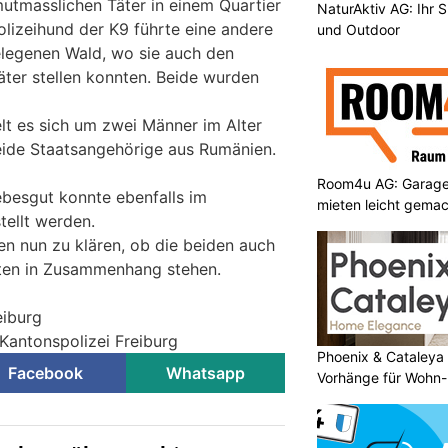
utmasslichen Täter in einem Quartier
NaturAktiv AG: Ihr S
olizeihund der K9 führte eine andere
und Outdoor
gelegenen Wald, wo sie auch den
ter stellen konnten. Beide wurden
lt es sich um zwei Männer im Alter
eide Staatsangehörige aus Rumänien.
Room4u AG: Garage
besgut konnte ebenfalls im
mieten leicht gema
tellt werden.
en nun zu klären, ob die beiden auch
aten in Zusammenhang stehen.
eiburg
 Kantonspolizei Freiburg
Phoenix & Cataleya
Facebook
Whatsapp
Vorhänge für Wohn-