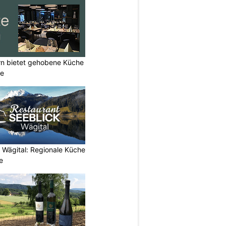
rn bietet gehobene Küche
ne
 Wägital: Regionale Küche
e