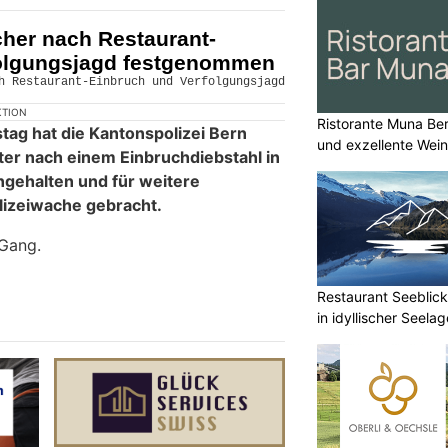
cher nach Restaurant-
folgungsjagd festgenommen
KTION
Ristorante Muna Be
tag hat die Kantonspolizei Bern
und exzellente Wei
er nach einem Einbruchdiebstahl in
ngehalten und für weitere
lizeiwache gebracht.
 Gang.
Restaurant Seeblick
in idyllischer Seelag