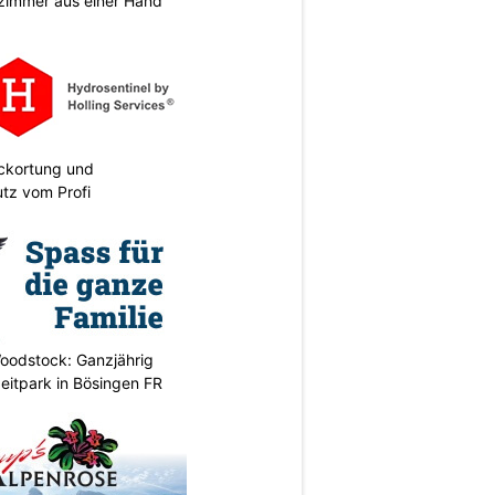
zimmer aus einer Hand
eckortung und
tz vom Profi
oodstock: Ganzjährig
zeitpark in Bösingen FR