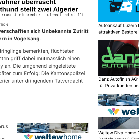
ohner überrascht
hund stellt zwei Algerier
Autoankauf Luzern
KTION
 verschafften sich Unbekannte Zutritt
attraktiven Bestpre
ern in Vogelsang.
dringlinge bemerkten, flüchteten
nten griff dabei mutmasslich einen
y an. Die umgehend eingeleitete
äter zum Erfolg: Die Kantonspolizei
Danz Autofinish AG
erier unter dringendem Tatverdacht
für Privatkunden u
Weltew Diva Home 