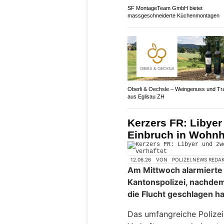
SF MontageTeam GmbH bietet
massgeschneiderte Küchenmontagen
Oberli & Oechsle – Weingenuss und Tra
aus Eglisau ZH
Kerzers FR: Libyer
Einbruch in Wohnh
12.06.26
VON
POLIZEI.NEWS REDA
Am Mittwoch alarmierte
Kantonspolizei, nachdem
die Flucht geschlagen ha
Das umfangreiche Polizeid