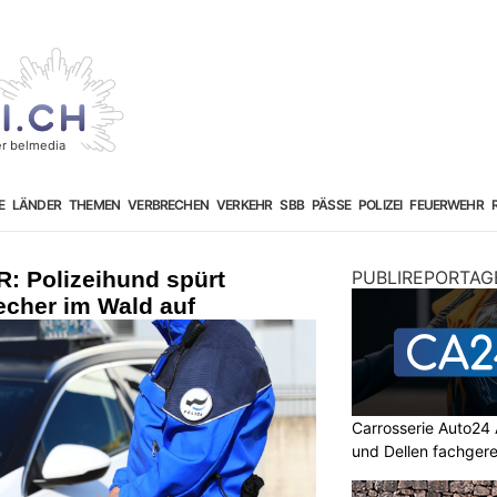
E
LÄNDER
THEMEN
VERBRECHEN
VERKEHR
SBB
PÄSSE
POLIZEI
FEUERWEHR
R: Polizeihund spürt
PUBLIREPORTAG
echer im Wald auf
Carrosserie Auto24
und Dellen fachger