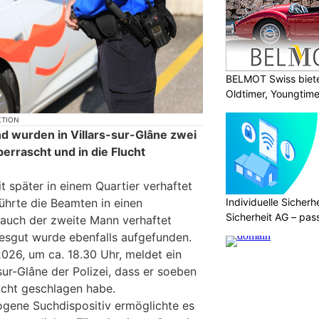
BELMOT Swiss biete
Oldtimer, Youngtim
KTION
 wurden in Villars-sur-Glâne zwei
berrascht und in die Flucht
t später in einem Quartier verhaftet
Individuelle Sicher
ührte die Beamten in einen
Sicherheit AG – pas
auch der zweite Mann verhaftet
Bedürfnisse
esgut wurde ebenfalls aufgefunden.
026, um ca. 18.30 Uhr, meldet ein
sur-Glâne der Polizei, dass er soeben
ucht geschlagen habe.
gene Suchdispositiv ermöglichte es