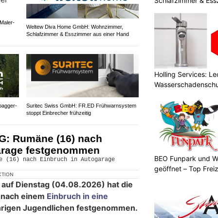
Schlafzimmer & Ess
Maler-
Weltew Diva Home GmbH: Wohnzimmer,
Schlafzimmer & Esszimmer aus einer Hand
Holling Services: L
Wasserschadenschu
bagger-
Suritec Swiss GmbH: FR.ED Frühwarnsystem
stoppt Einbrecher frühzeitig
G: Rumäne (16) nach
garage festgenommen
BEO Funpark und W
geöffnet – Top Frei
KTION
 auf Dienstag (04.08.2026) hat die
n nach einem
Einbruch in eine
hrigen Jugendlichen festgenommen.