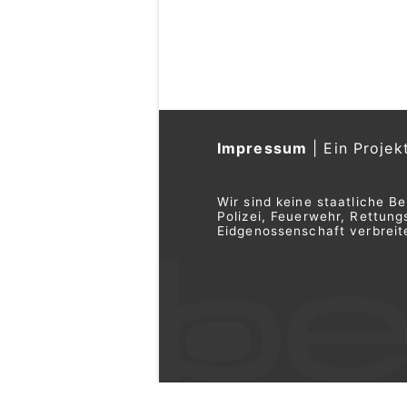
vertiefen Zusammen
07.07.26
VON
POLIZEI.NEWS REDA
Bundesrat Martin Pfiste
Departement für Vertei
Sport VBS, empfängt am 
Bundesministerin für La
einem offiziellen Besuch
Im Zentrum der Gespräche