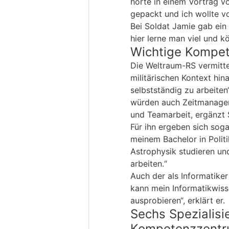
hörte in einem Vortrag 
gepackt und ich wollte v
Bei Soldat Jamie gab ein 
hier lerne man viel und k
Wichtige Kompet
Die Weltraum-RS vermitt
militärischen Kontext hina
selbstständig zu arbeiten“
würden auch Zeitmanagem
und Teamarbeit, ergänzt 
Für ihn ergeben sich sog
meinem Bachelor in Polit
Astrophysik studieren un
arbeiten.“
Auch der als Informatiker 
kann mein Informatikwis
ausprobieren“, erklärt er.
Sechs Spezialisi
Kompetenzzentr