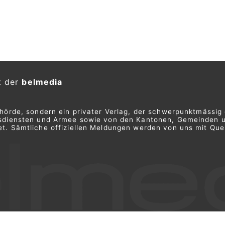
arbeit bei Luftverteidigung
KTION
r, Chef Eidgenössisches
digung, Bevölkerungsschutz und
6. Juli 2026 die österreichische
ndesverteidigung, Klaudia Tanner, zu
 in der Schweiz.
 stehen die sicherheitspolitische