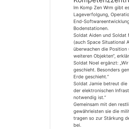
Im Komp Zen Wrm gibt es 
Lageverfolgung, Operatio
End-Softwareentwicklung
Bodenstationen.
Soldat Aiden und Soldat 
(auch Space Situational A
überwachen die Position
weiteren Objekten“, erklä
Soldat Noel ergänzt: „Wi
geschieht. Besonders gen
Erde geschieht.“
Soldat Jamie betreut die d
der elektronischen Infras
notwendig ist.“
Gemeinsam mit den restl
gewährleisten sie die mil
tragen so zur Stärkung d
bei.