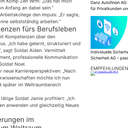
vom Komp Zen Wrm: „Das hat mich
Danz Autofinish AG
on Anfang an dabei sein.“
für Privatkunden u
Arbeitskollege den Impuls: „Er sagte,
önne selbstständig arbeiten.“
enzen fürs Berufsleben
elt Kompetenzen über den
us. „Ich habe gelernt, strukturiert und
, sagt Soldat Aiden. Vermittelt
Individuelle Sicher
ent, professionelle Kommunikation
Sicherheit AG – pas
Soldat Noel.
Bedürfnisse
EMPFEHLUNGE
ar neue Karriereperspektiven: „Nach
ikwissenschaften möchte ich nun
d später im Weltraumbereich
tätige Soldat Jamie profitiert: „Ich
sen anwenden und gleichzeitig Neues
erungen im
um Weltraum