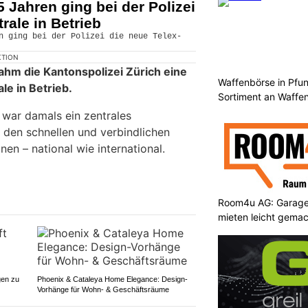
 Jahren ging bei der Polizei
rale in Betrieb
KTION
hm die Kantonspolizei Zürich eine
Waffenbörse in Pfu
le in Betrieb.
Sortiment an Waffe
 war damals ein zentrales
 den schnellen und verbindlichen
en – national wie international.
Room4u AG: Garage
mieten leicht gema
gen zu
Phoenix & Cataleya Home Elegance: Design-
Vorhänge für Wohn- & Geschäftsräume