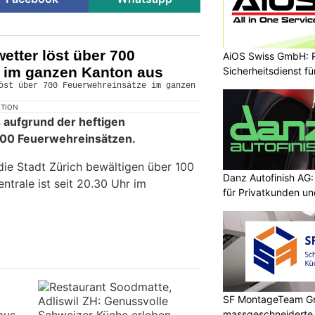
etter löst über 700
AiOS Swiss GmbH: P
 im ganzen Kanton aus
Sicherheitsdienst f
KTION
 aufgrund der heftigen
700 Feuerwehreinsätzen.
ie Stadt Zürich bewältigen über 100
Danz Autofinish AG
entrale ist seit 20.30 Uhr im
für Privatkunden u
SF MontageTeam G
massgeschneidert