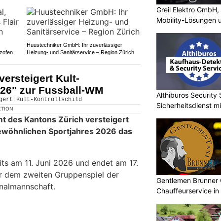
Greil Elektro GmbH,
Mobility-Lösungen 
Photovoltaik
Huustechniker GmbH: Ihr zuverlässiger
lzofen
Heizung- und Sanitärservice – Region Zürich
ersteigert Kult-
 26" zur Fussball-WM
Althiburos Security 
Sicherheitsdienst m
KTION
t des Kantons Zürich versteigert
ewöhnlichen Sportjahres 2026 das
its am 11. Juni 2026 und endet am 17.
r dem zweiten Gruppenspiel der
Gentlemen Brunner 
nalmannschaft.
Chauffeurservice in