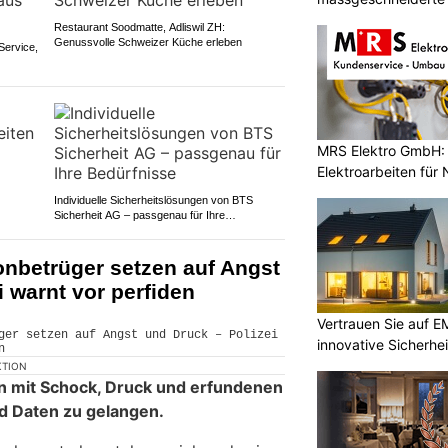
Restaurant Soodmatte, Adliswil ZH:
Genussvolle Schweizer Küche erleben
ervice,
MRS Elektro GmbH: 
Elektroarbeiten für
Individuelle Sicherheitslösungen von BTS
Sicherheit AG – passgenau für Ihre
Bedürfnisse
onbetrüger setzen auf Angst
i warnt vor perfiden
Vertrauen Sie auf E
innovative Sicherhe
KTION
n mit Schock, Druck und erfundenen
d Daten zu gelangen.