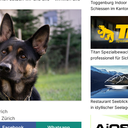
Toggenburg Indoor 
Schiessen im Kanton
Titan Spezialbewa
professionell für Si
Restaurant Seeblick
in idyllischer Seelag
rich
i Zürich
Facebook
Whatsapp