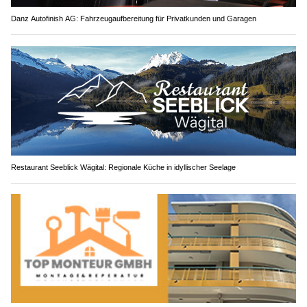
Danz Autofinish AG: Fahrzeugaufbereitung für Privatkunden und Garagen
Restaurant Seeblick Wägital: Regionale Küche in idyllischer Seelage