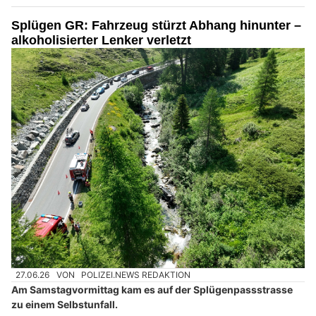
Splügen GR: Fahrzeug stürzt Abhang hinunter –
alkoholisierter Lenker verletzt
27.06.26
VON
POLIZEI.NEWS REDAKTION
Am Samstagvormittag kam es auf der Splügenpassstrasse
zu einem Selbstunfall.