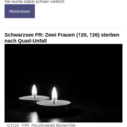
Sie wurde dabei schwer verletzt.
Weiterlesen
Schwarzsee FR: Zwei Frauen (†20, †26) sterben
nach Quad-Unfall
12.11.24
VON
POLIZEI.NEWS REDAKTION