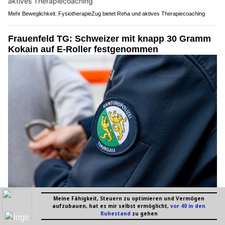
Mehr Beweglichkeit: FysiotherapieZug bietet Reha und aktives Therapiecoaching
Frauenfeld TG: Schweizer mit knapp 30 Gramm
Kokain auf E-Roller festgenommen
14.07.26
VON
POLIZEI.NEWS REDAKTION
Einsatzkräfte der Kantonspolizei Thurgau haben am
Montagabend in Frauenfeld einen Mann festgenommen und