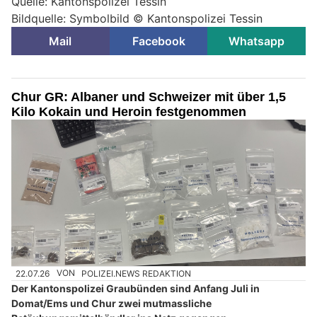
Quelle: Kantonspolizei Tessin
Bildquelle: Symbolbild © Kantonspolizei Tessin
Mail
Facebook
Whatsapp
Chur GR: Albaner und Schweizer mit über 1,5
Kilo Kokain und Heroin festgenommen
22.07.26
VON
POLIZEI.NEWS REDAKTION
Der Kantonspolizei Graubünden sind Anfang Juli in
Domat/Ems und Chur zwei mutmassliche