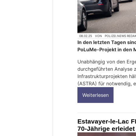
08.02.25
VON
POLIZEI.NEWS REDA
In den letzten Tagen si
PoLuMe-Projekt in den 
Unabhängig von den Erge
durchgeführten Analyse z
Infrastrukturprojekten hä
(ASTRA) für notwendig, ei
Weiterlesen
Estavayer-le-Lac 
70-Jährige erleide