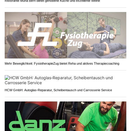
Ristorante Muna Bern bietet gehobene Küche und exzellente Weine
Mehr Beweglichkeit: FysiotherapieZug bietet Reha und aktives Therapiecoaching
HCW GmbH: Autoglas‑Reparatur, Scheibentausch und Carrosserie Service