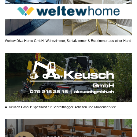
Weltew Diva Home GmbH: Wohnzimmer, Schlafzimmer & Esszimmer aus einer Hand
A. Keusch GmbH: Spezialist für Schreitbagger-Arbeiten und Muldenservice