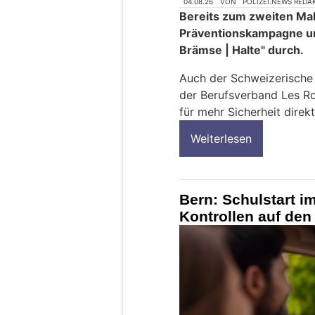
04.08.26
VON
POLIZEI.NEWS REDA
Bereits zum zweiten Mal 
Präventionskampagne u
Brämse | Halte" durch.
Auch der Schweizerisch
der Berufsverband Les Ro
für mehr Sicherheit direkt
Weiterlesen
Bern: Schulstart im
Kontrollen auf de